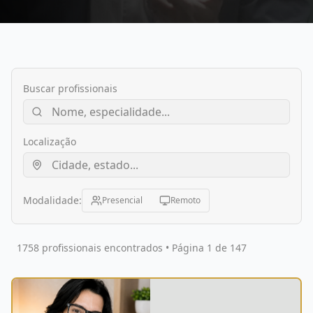
Buscar profissionais
Localização
Modalidade:
Presencial
Remoto
1758 profissionais encontrados • Página 1 de 147