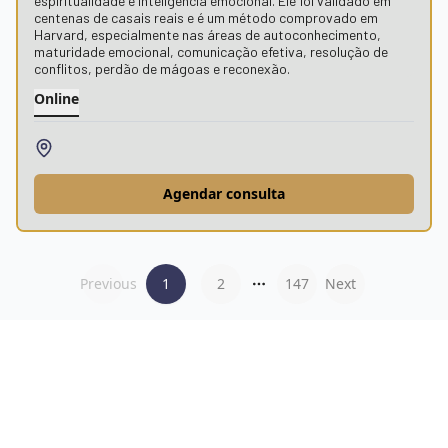
espiritualidade e inteligência emocional. Ele foi validado em
centenas de casais reais e é um método comprovado em
Harvard, especialmente nas áreas de autoconhecimento,
maturidade emocional, comunicação efetiva, resolução de
conflitos, perdão de mágoas e reconexão.
Online
Agendar consulta
Previous
1
2
147
Next
More pages