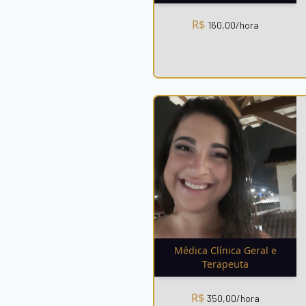
R$
160,00
/hora
Médica Clínica Geral e
Terapeuta
R$
350,00
/hora