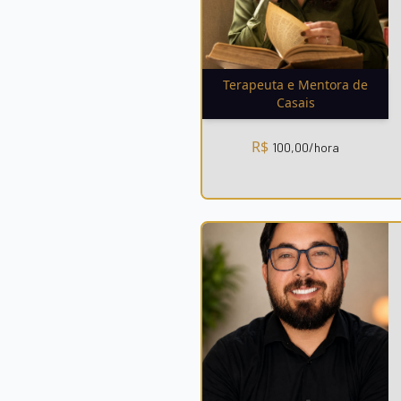
Terapeuta e Mentora de
Casais
R$
100,00
/hora