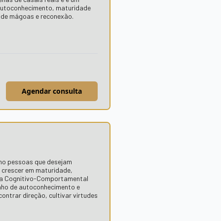
autoconhecimento, maturidade
o de mágoas e reconexão.
Agendar consulta
nho pessoas que desejam
e crescer em maturidade,
apia Cognitivo-Comportamental
nho de autoconhecimento e
ntrar direção, cultivar virtudes