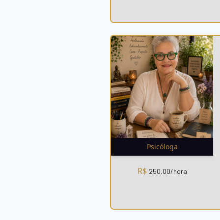
Psicóloga
R$
250,00
/hora