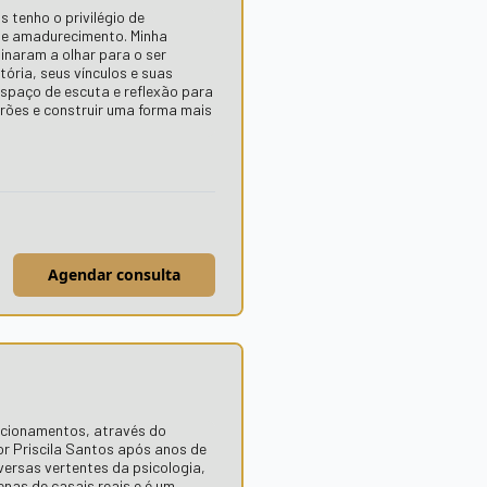
s tenho o privilégio de
de amadurecimento. Minha
inaram a olhar para o ser
ória, seus vínculos e suas
espaço de escuta e reflexão para
rões e construir uma forma mais
Agendar consulta
lacionamentos, através do
r Priscila Santos após anos de
versas vertentes da psicologia,
tenas de casais reais e é um