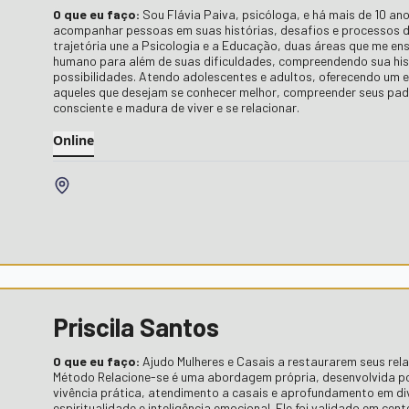
O que eu faço:
Sou Flávia Paiva, psicóloga, e há mais de 10 ano
acompanhar pessoas em suas histórias, desafios e processos 
trajetória une a Psicologia e a Educação, duas áreas que me ens
humano para além de suas dificuldades, compreendendo sua hist
possibilidades. Atendo adolescentes e adultos, oferecendo um 
aqueles que desejam se conhecer melhor, compreender seus pad
consciente e madura de viver e se relacionar.
Online
Priscila Santos
O que eu faço:
Ajudo Mulheres e Casais a restaurarem seus re
Método Relacione-se é uma abordagem própria, desenvolvida po
vivência prática, atendimento a casais e aprofundamento em di
espiritualidade e inteligência emocional. Ele foi validado em cen