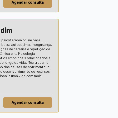
Agendar consulta
ndim
 psicoterapia online para
, baixa autoestima, insegurança,
ições de carreira e repetição de
línica e na Psicologia
fios emocionais relacionados à
ao longo da vida. Meu trabalho
ão das causas do sofrimento, o
e o desenvolvimento de recursos
ional e uma vida com mais
Agendar consulta